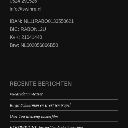
0524 291526
info@swinre.nl
IBAN: NL11RABO0133550621
BIC: RABONL2U
KvK: 21041440
Btw: NL002056866B50
RECENTE BERICHTEN
releasedatum-teaser
Birgit Schuurman en Evert ten Napel
Over You titelsong luisterfilm
PERSBERICHT: luisterfilm dankzij subsidie