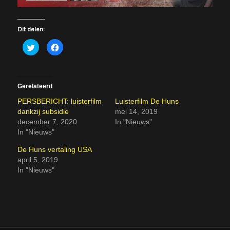
Dit delen:
K
K
l
l
i
i
k
k
o
o
m
m
t
t
Gerelateerd
e
e
d
d
e
e
PERSBERICHT: luisterfilm
Luisterfilm De Huns
l
l
dankzij subsidie
mei 14, 2019
e
e
n
n
december 7, 2020
In "Nieuws"
m
o
e
p
In "Nieuws"
t
F
T
a
De Huns vertaling USA
w
c
i
e
april 5, 2019
t
b
t
o
In "Nieuws"
e
o
r
k
(
(
W
W
o
o
r
r
d
d
t
t
i
i