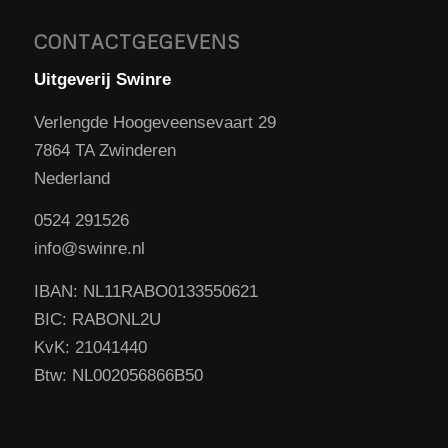
CONTACTGEGEVENS
Uitgeverij Swinre
Verlengde Hoogeveensevaart 29
7864 TA Zwinderen
Nederland
0524 291526
info@swinre.nl
IBAN: NL11RABO0133550621
BIC: RABONL2U
KvK: 21041440
Btw: NL002056866B50